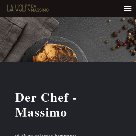
Der Chef -
Massimo
vi dà un caloroso benvenuto